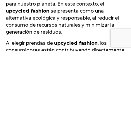
para nuestro planeta. En este contexto, el
upcycled fashion
se presenta como una
alternativa ecológica y responsable, al reducir el
consumo de recursos naturales y minimizar la
generación de residuos.
Al elegir prendas de
upcycled fashion
, los
consumidores están contribuyendo directamente
a la reducción de la contaminación y la
sobreproducción en la industria textil. Cada
prenda reciclada implica menos demanda de
materiales nuevos, lo que reduce la huella de
carbono y los impactos negativos en el
ecosistema. Además, las marcas que apuestan
por el
upcycled fashion
también están
promoviendo una cultura de consumo más
responsable, en la que la calidad y la durabilidad
de las prendas priman sobre la cantidad.